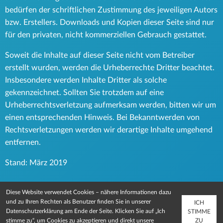
bedürfen der schriftlichen Zustimmung des jeweiligen Autors
bzw. Erstellers. Downloads und Kopien dieser Seite sind nur
für den privaten, nicht kommerziellen Gebrauch gestattet.
Soweit die Inhalte auf dieser Seite nicht vom Betreiber
erstellt wurden, werden die Urheberrechte Dritter beachtet.
Insbesondere werden Inhalte Dritter als solche
gekennzeichnet. Sollten Sie trotzdem auf eine
Urheberrechtsverletzung aufmerksam werden, bitten wir um
einen entsprechenden Hinweis. Bei Bekanntwerden von
Rechtsverletzungen werden wir derartige Inhalte umgehend
entfernen.
Stand: März 2019
Diese Website verwendet Cookies – nähere Informationen dazu
und zu Ihren Rechten als Benutzer finden Sie in unserer
ICH
Datenschutzerklärung
am Ende der Seite. Klicken Sie auf „Ich
STIMME
IMPRESSUM
DATENSCHUTZ
ZU
stimme zu“, um Cookies zu akzeptieren und direkt unsere