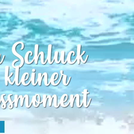
r Schluck
 kleiner
ssmoment